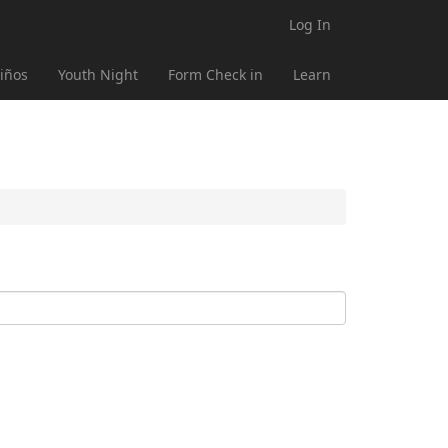
Log In
iños
Youth Night
Form Check in
Learn